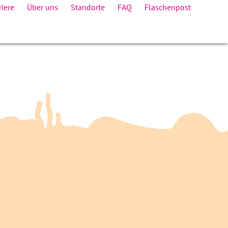
riere
Über uns
Standorte
FAQ
Flaschenpost