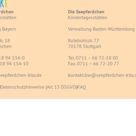
k
t
rdchen
Die Seepferdchen
sstätten
Kindertagesstätten
 Bayern
Verwaltung Baden-Württemberg
r. 18
Rotebühlstr. 77
nchen
70178 Stuttgart
 18 94 134-0
Tel. 0711 – 66 72-18 00
 18 94 134-10
Fax. 0711 – 66 72-20 77
eepferdchen-kita.de
kontakt.bw@seepferdchen-kita.
Datenschutzhinweise (Art. 13 DSGVO)
FAQ