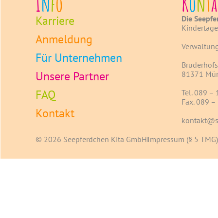
I
n
f
o
K
o
n
t
a
Karriere
Die Seepfe
Kindertage
Anmeldung
Verwaltung
Für Unternehmen
Bruderhofst
Unsere Partner
81371 Mü
FAQ
Tel. 089 –
Fax. 089 –
Kontakt
kontakt@s
© 2026 Seepferdchen Kita GmbH
Impressum (§ 5 TMG)