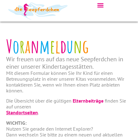
V
o
r
a
n
m
e
l
d
u
n
g
Wir freuen uns auf das neue Seepferdchen in
einer unserer Kindertagesstätten.
Mit diesem Formular können Sie Ihr Kind für einen
Betreuungsplatz in einer unserer Kitas voranmelden. Wir
kontaktieren Sie, wenn wir Ihnen einen Platz anbieten
können.
Die Übersicht über die gültigen
Elternbeiträge
finden Sie
auf unseren
Standortseiten
.
WICHTIG:
Nutzen Sie gerade den Internet Explorer?
Dann wechseln Sie bitte zu einem neuen und aktuellen