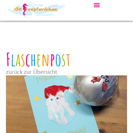
F
l
a
s
c
h
e
n
p
o
s
t
zurück zur Übersicht